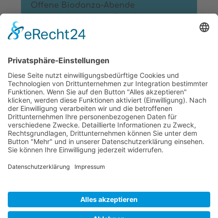
Offene Biodanza-Abende
(vorbehaltlich der offiziellen
Regelungen):
13.03.2025
- Offener Abend mit Marcelo
Toro (Köln, Tor 28)
Weitere Infos
Archiv
© 2026 Biodanza Rheinland e.V.
Impressum
Datenschutz
Cookie-Einstellungen