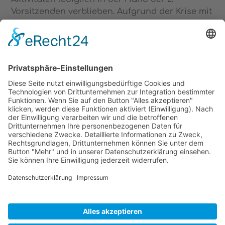
Vorsitzenden verblieben. Aufgrund der Krise mit
Covid 19, wurden einige online-Aktivitäten
realisiert, u.a. die Feier des Geburtstags von
Rolando Toro per Zoom mit über 70
Teilnehmer/innen..
Im Jahr 2021 stand
eine völlige
Neuorientierung an,
mit einem größeren
Vorstand, der sehr viel Engagement und
Teamgeist zeigt. Seit zwei Jahren arbeiten
mehrere Freiwillige als provisorischer Vorstand
zusammen und unterstützen die 2. Vorsitzende.
© 2026 Biodanza Rheinland e.V.